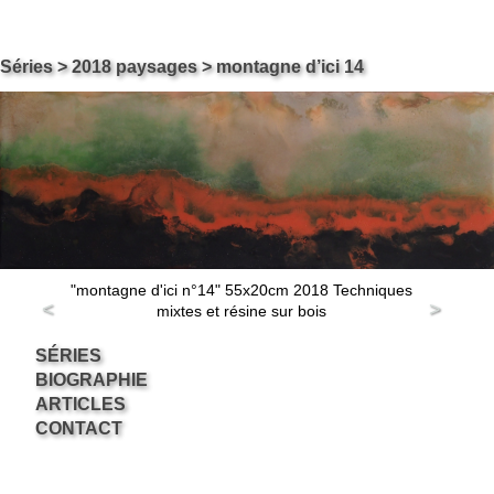
Skip
Carol ossipow
Séries
>
2018 paysages
> montagne d’ici 14
Le site de Carol Ossipow, Artiste Arts Visuels Genève Suisse
to
content
"montagne d'ici n°14" 55x20cm 2018 Techniques
<
>
mixtes et résine sur bois
SÉRIES
BIOGRAPHIE
ARTICLES
CONTACT