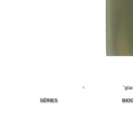
<
"gla
SÉRIES
BIO