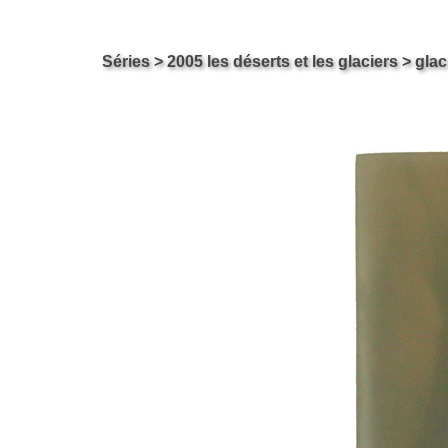
Carol ossipow
Skip
Séries
>
2005 les déserts et les glaciers
> glac
Le site de Carol Ossipow, Artiste Arts Visuels Genève Suisse
to
content