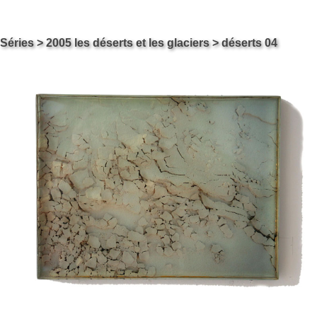
Skip
Carol ossipow
Séries
>
2005 les déserts et les glaciers
> déserts 04
Le site de Carol Ossipow, Artiste Arts Visuels Genève Suisse
to
content