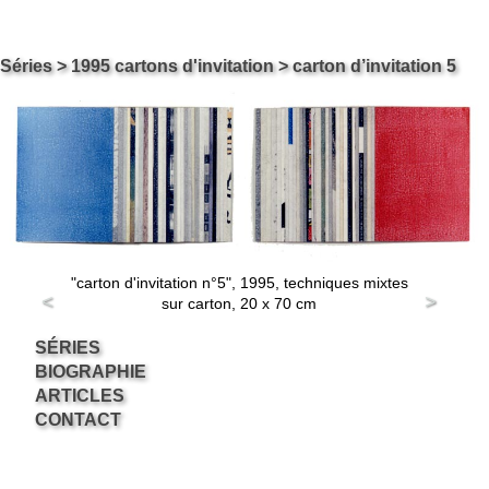
Skip
Carol ossipow
Séries
>
1995 cartons d'invitation
> carton d’invitation 5
Le site de Carol Ossipow, Artiste Arts Visuels Genève Suisse
to
content
"carton d'invitation n°5", 1995, techniques mixtes
<
>
sur carton, 20 x 70 cm
SÉRIES
BIOGRAPHIE
ARTICLES
CONTACT