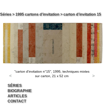
Skip
Carol ossipow
Séries
>
1995 cartons d'invitation
> carton d’invitation 15
Le site de Carol Ossipow, Artiste Arts Visuels Genève Suisse
to
content
"carton d'invitation n°15", 1995, techniques mixtes
<
>
sur carton, 21 x 52 cm
SÉRIES
BIOGRAPHIE
ARTICLES
CONTACT