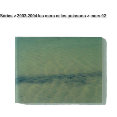
Skip
Carol ossipow
Séries
>
2003-2004 les mers et les poissons
> mers 02
Le site de Carol Ossipow, Artiste Arts Visuels Genève Suisse
to
content