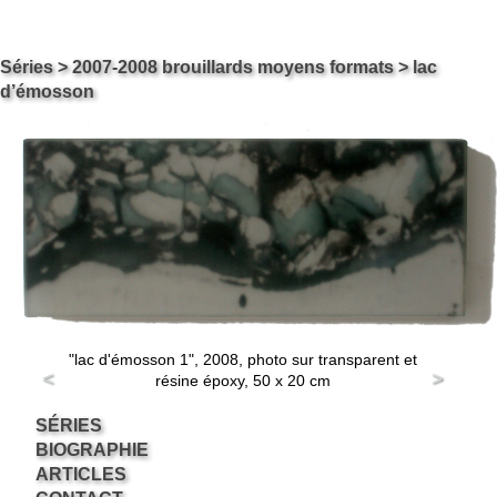
Skip
Carol ossipow
Séries
>
2007-2008 brouillards moyens formats
> lac
Le site de Carol Ossipow, Artiste Arts Visuels Genève Suisse
to
d’émosson
content
"lac d'émosson 1", 2008, photo sur transparent et
<
>
résine époxy, 50 x 20 cm
SÉRIES
BIOGRAPHIE
ARTICLES