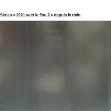
Skip
Carol ossipow
Séries
>
2021 vers le flou 2
> depuis le train
Le site de Carol Ossipow, Artiste Arts Visuels Genève Suisse
to
content