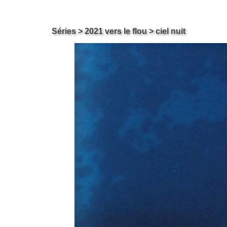
Carol ossipow
Skip
Séries
>
2021 vers le flou
> ciel nuit
Le site de Carol Ossipow, Artiste Arts Visuels Genève Suisse
to
content