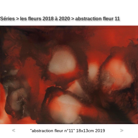
Skip
Carol ossipow
Séries
>
les fleurs 2018 à 2020
> abstraction fleur 11
Le site de Carol Ossipow, Artiste Arts Visuels Genève Suisse
to
content
<
>
"abstraction fleur n°11" 18x13cm 2019